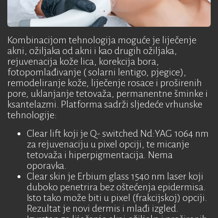
MIKRODERMOABRAZIJA
POMLAĐIVANJE
VLASTITOM
Kombinacijom tehnologija moguće je liječenje
KRVLJU
akni, ožiljaka od akni i kao drugih ožiljaka,
rejuvenacija kože lica, korekcija bora,
ALMA LASER
fotopomlađivanje ( solarni lentigo, pjegice),
ZA
remodeliranje kože, liječenje rosace i proširenih
RJEŠAVANJE
ESTETSKIH
pore, uklanjanje tetovaža, permanentne šminke i
PROBLEMA
ksantelazmi. Platforma sadrži sljedeće vrhunske
tehnologije:
CIJENE
Clear lift koji je Q- switched Nd:YAG 1064 nm
za rejuvenaciju u pixel opciji, te micanje
tetovaža i hiperpigmentacija. Nema
oporavka.
Clear skin je Erbium glass 1540 nm laser koji
duboko penetrira bez oštećenja epidermisa.
Isto tako može biti u pixel (frakcijskoj) opciji.
Rezultat je novi dermis i mlađi izgled.