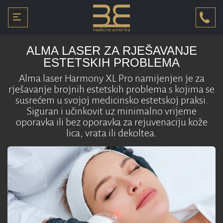
TERAPIJA
SERSKA
HIJALURONSKI
PROTIV
ILACIJA
FILERI
BORA
ALMA LASER ZA RJEŠAVANJE
POČETNA
ESTETSKIH PROBLEMA
Alma laser Harmony XL Pro namijenjen je za
KEMIJSKI
PILING
rješavanje brojnih estetskih problema s kojima se
UČITE SE
susrećem u svojoj medicinsko estetskoj praksi.
NA
ULTACIJE
Siguran i učinkovit uz minimalno vrijeme
MEZOTERAPIJA
 TRETMAN
oporavka ili bez oporavka za rejuvenaciju kože
OD DR.
lica, vrata ili dekoltea.
TALIJE
SKINBOOSTER
VLOVIĆ
PROFHILO
RADIOFREKVENCIJA
LICA I TIJELA