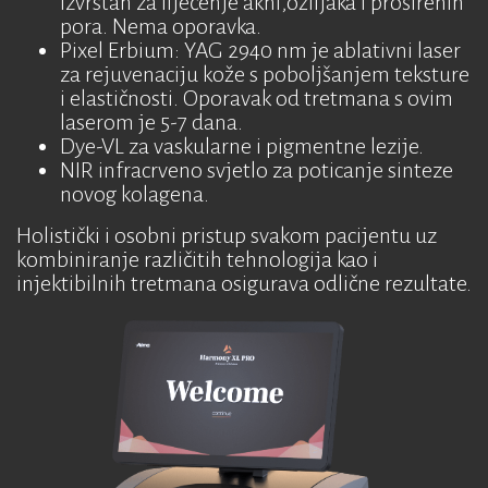
Izvrstan za liječenje akni,ožiljaka i proširenih
pora. Nema oporavka.
Pixel Erbium: YAG 2940 nm je ablativni laser
za rejuvenaciju kože s poboljšanjem teksture
i elastičnosti. Oporavak od tretmana s ovim
laserom je 5-7 dana.
Dye-VL za vaskularne i pigmentne lezije.
NIR infracrveno svjetlo za poticanje sinteze
novog kolagena.
Holistički i osobni pristup svakom pacijentu uz
kombiniranje različitih tehnologija kao i
injektibilnih tretmana osigurava odlične rezultate.