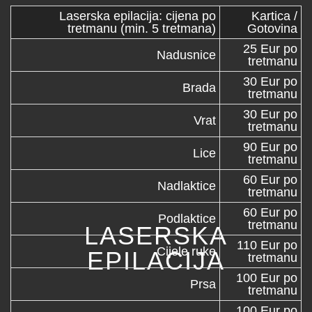
Laserska epilacija: cijena po
Kartica /
tretmanu (min. 5 tretmana)
Gotovina
25 Eur po
Nadusnice
tretmanu
30 Eur po
Brada
tretmanu
30 Eur po
Vrat
tretmanu
90 Eur po
Lice
tretmanu
60 Eur po
Nadlaktice
tretmanu
60 Eur po
Podlaktice
tretmanu
LASERSKA
110 Eur po
Cijele ruke
EPILACIJA
tretmanu
100 Eur po
Prsa
tretmanu
100 Eur po