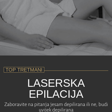
MIKRODERMOABRAZIJA
POMLAĐIVANJE
VLASTITOM
KRVLJU
ALMA LASER
ZA
RJEŠAVANJE
ESTETSKIH
PROBLEMA
CIJENE
TOP TRETMANI
LASERSKA
EPILACIJA
Zaboravite na pitanja jesam depilirana ili ne, budi
uvijek depilirana