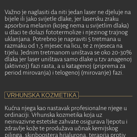
Važno je naglasiti da niti jedan laser ne djeluje na
bijele ili jako svijetle dlake, jer lasersku zraku
apsorbira melanin (kojeg nema u svijetlim dlaka)
u dlaci te dolazi fototermolize i njezinog trajnog
uklanjana. Potrebno je napraviti 5 tretmana u
razmaku od 1,5 mjesec na licu, te 2 mjeseca na
tijelu. Jednim tretmanom uništava se oko 20-30%
dlaka jer laser uništava samo dlake u tzv anagenoj
(aktivnoj) fazi rasta, a u katagenoj (priprema za
period mirovanja) i telogenoj (mirovanje) fazi.
VRHUNSKA KOZMETIKA
Kućna njega kao nastavak profesionalne njege u
ordinaciji. Vrhunska kozmetika koja uz
neinvazivne estetske zahvate osigurava ljepotu i
zdravlje kože te produžava učinak kemijskog
pilinga, skinboostera hijalurona, terapija protiv